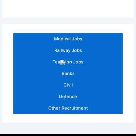
Medical Jobs
Railway Jobs
Teaching Jobs
Banks
Civil
Defence
Other Recruitment