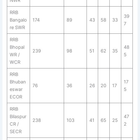
NWR
RRB
39
Bangalo
174
89
43
58
33
7
re SWR
RRB
Bhopal
48
239
98
51
62
35
WR /
5
WCR
RRB
Bhuban
17
76
36
26
20
17
eswar
5
ECOR
RRB
Bilaspur
47
238
103
41
65
25
CR /
2
SECR