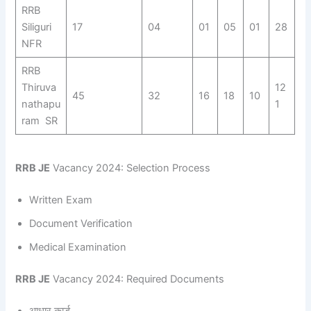
RRB
Siliguri
17
04
01
05
01
28
NFR
RRB
Thiruva
12
45
32
16
18
10
nathapu
1
ram SR
RRB JE
Vacancy 2024: Selection Process
Written Exam
Document Verification
Medical Examination
RRB JE
Vacancy 2024: Required Documents