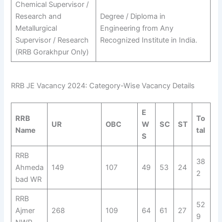
Chemical Supervisor /
Research and
Degree / Diploma in
Metallurgical
Engineering from Any
Supervisor / Research
Recognized Institute in India.
(RRB Gorakhpur Only)
RRB JE Vacancy 2024: Category-Wise Vacancy Details
E
RRB
To
UR
OBC
W
SC
ST
Name
tal
S
RRB
38
Ahmeda
149
107
49
53
24
2
bad WR
RRB
52
Ajmer
268
109
64
61
27
9