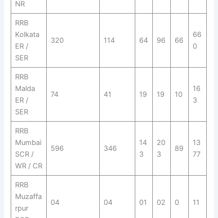
NR
RRB
Kolkata
66
320
114
64
96
66
ER /
0
SER
RRB
Malda
16
74
41
19
19
10
ER /
3
SER
RRB
Mumbai
14
20
13
596
346
89
SCR /
3
3
77
WR / CR
RRB
Muzaffa
04
04
01
02
0
11
rpur