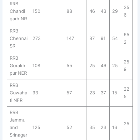
RRB
35
Chandi
150
88
46
43
29
6
garh NR
RRB
65
Chennai
273
147
87
91
54
2
SR
RRB
25
Gorakh
108
55
25
46
25
9
pur NER
RRB
22
Guwaha
93
57
23
37
15
5
ti NFR
RRB
Jammu
25
and
125
52
35
23
16
1
Srinagar