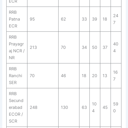
ECR
RRB
24
Patna
95
62
33
39
18
7
ECR
RRB
Prayagr
40
213
70
34
50
37
aj NCR /
4
NR
RRB
16
Ranchi
70
46
18
20
13
7
SER
RRB
Secund
10
59
erabad
248
130
63
45
4
0
ECOR /
SCR