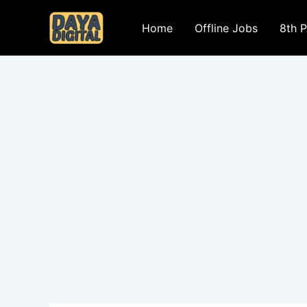
Skip
to
Home
Offline Jobs
8th 
content