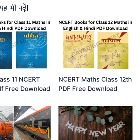
यह भी पढ़ेंl
lass 11 NCERT
NCERT Maths Class 12th
df Free Download
PDF Free Download