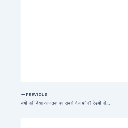
PREVIOUS
क्यों नहीं देखा आजतक का सबसे तेज़ फ़ोन? रेडमी नोट 13 5G सीरीज की धमाकेदार लॉन्चिंग पर जानिए सभी खासियतें और ऑफर्स!