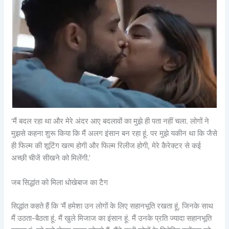
‘मैं बदल रहा था और मेरे अंदर आए बदलावों का मुझे ही पता नहीं चला. लोगों ने
मुझसे कहना शुरू किया कि मैं अलग इंसान बन रहा हूं. पर मुझे यकीन था कि जैसे
ही फिल्म की शूटिंग खत्म होगी और फिल्म रिलीज होगी, मेरे कैरेक्टर से कई
अच्छी चीजें सीखने को मिलेंगी.’
जब सिद्धांत को मिला धोखेबाज का टैग
सिद्धांत कहते हैं कि ‘मैं हमेशा उन लोगों के लिए सहानभूति रखता हूं, जिनके साथ
मैं उठता-बैठता हूं. मैं खुले मिजाज का इंसान हूं. मैं उनके प्रति ज्यादा सहानभूति