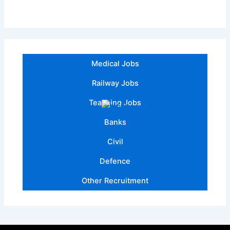
Medical Jobs
Railway Jobs
Teaching Jobs
Banks
Civil
Defence
Other Recruitment