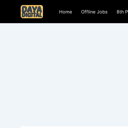
Skip
to
Home
Offline Jobs
8th 
content