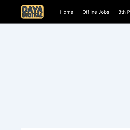
Skip
to
Home
Offline Jobs
8th 
content