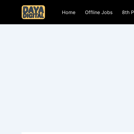
Skip
to
Home
Offline Jobs
8th 
content