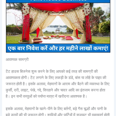
आवश्यक सामग्री
टेंट हाउस बिजनेस शुरू करने के लिए आपको कई तरह की सामग्री की
आवश्यकता होगी। टेंट लगाने के लिए लकड़ी के डंडे, बांस या लोहे के पाइप की
जरूरत होती है। इसके अलावा, मेहमानों के आराम और बैठने की व्यवस्था के लिए
कुर्सी, दरी, लाइट, पंखे, गद्दे, सिरहाने और चादर आदि का इंतजाम करना होता
है। इन सभी वस्तुओं को पर्याप्त मात्रा में खरीदना आवश्यक है।
इसके अलावा, मेहमानों के खाने-पीने के लिए बर्तनों, बड़े गैस चूल्हों और पानी के
बड़े ड्रमों की भी जरूरत होगी। शादियों और पार्टियों में सजावट भी महत्वपूर्ण होती