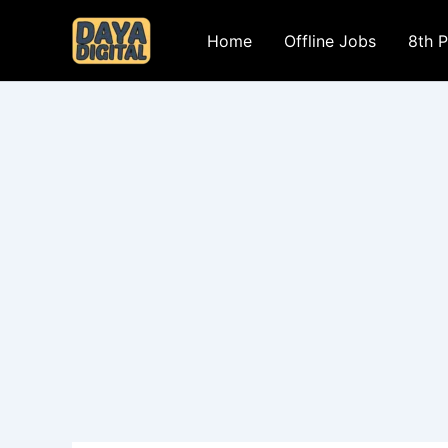
Skip
to
Home
Offline Jobs
8th 
content