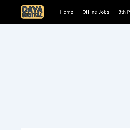
Skip
to
Home
Offline Jobs
8th 
content