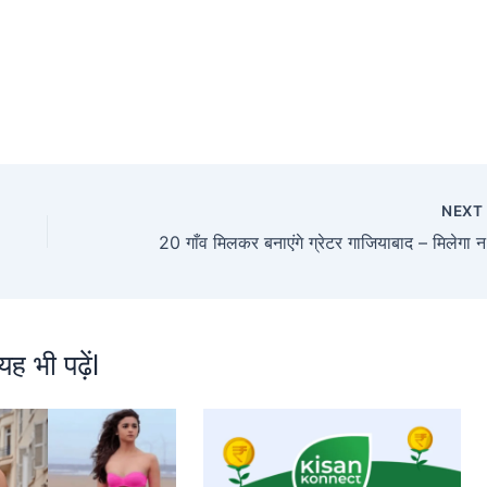
NEX
20 गाँ
यह भी पढ़ेंl