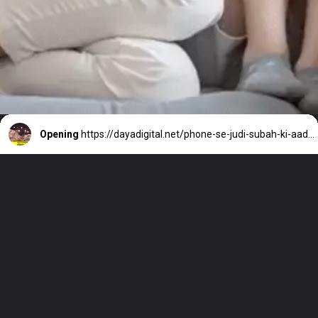
Opening
https://dayadigital.net/phone-se-judi-subah-ki-aadatein-badal-sakti-hai-aapka-jivan/